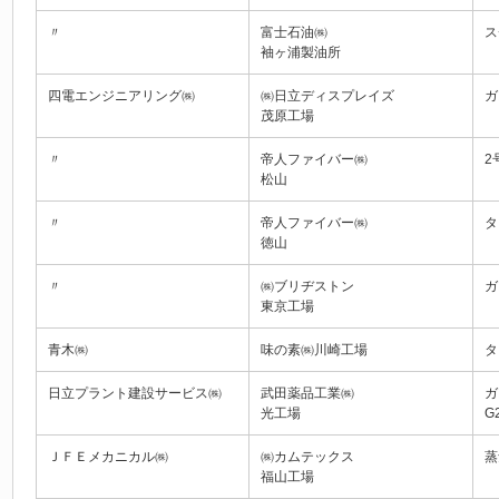
〃
富士石油㈱
ス
袖ヶ浦製油所
四電エンジニアリング㈱
㈱日立ディスプレイズ
ガ
茂原工場
〃
帝人ファイバー㈱
2
松山
〃
帝人ファイバー㈱
タ
徳山
〃
㈱ブリヂストン
ガ
東京工場
青木㈱
味の素㈱川崎工場
タ
日立プラント建設サービス㈱
武田薬品工業㈱
ガ
光工場
G
ＪＦＥメカニカル㈱
㈱カムテックス
蒸
福山工場