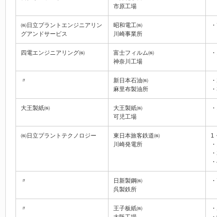
市原工場
㈱日立プラントエンジニアリン
昭和電工㈱
・
グアンドサービス
川崎事業所
四電エンジニアリング㈱
富士フィルム㈱
・
神奈川工場
〃
新日本石油㈱
・
麻里布製油所
・
大王製紙㈱
大王製紙㈱
・
可児工場
㈱日立プラントテクノロジー
東日本旅客鉄道㈱
1
川崎発電所
・
・
・
〃
日新製鋼㈱
・
呉製鉄所
〃
王子板紙㈱
・
大阪工場
・