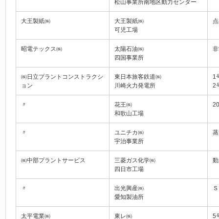
松山事業所南地区動力センター
大王製紙㈱
大王製紙㈱
点
可児工場
昭電テックス㈱
太陽石油㈱
非
四国事業所
㈱日立プラントコンストラクシ
東日本旅客鉄道㈱
1
ョン
川崎火力発電所
2
〃
花王㈱
2
和歌山工場
〃
ユニチカ㈱
蒸
宇治事業所
㈱中部プラントサービス
三菱ガス化学㈱
動
四日市工場
〃
出光興産㈱
Ｓ
愛知製油所
太平電業㈱
東レ㈱
5