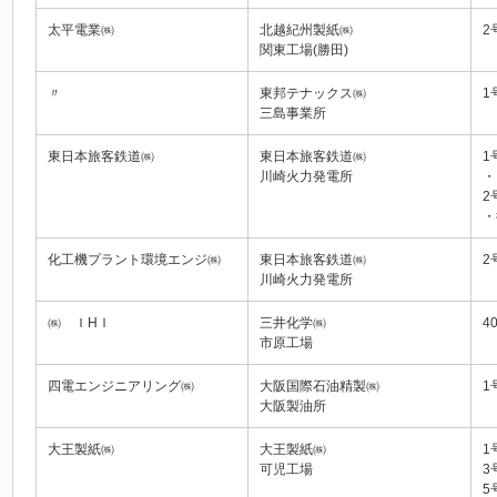
太平電業㈱
北越紀州製紙㈱
2
関東工場(勝田)
〃
東邦テナックス㈱
1
三島事業所
東日本旅客鉄道㈱
東日本旅客鉄道㈱
1
川崎火力発電所
・
2
・
化工機プラント環境エンジ㈱
東日本旅客鉄道㈱
2
川崎火力発電所
㈱ ＩHＩ
三井化学㈱
4
市原工場
四電エンジニアリング㈱
大阪国際石油精製㈱
1
大阪製油所
大王製紙㈱
大王製紙㈱
1
可児工場
3
5