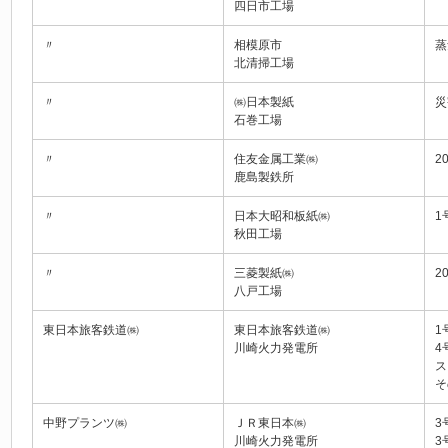
四日市工場
〃
相模原市
蒸
北清掃工場
〃
㈱日本製紙
災
石巻工場
〃
住友金属工業㈱
2
鹿島製鉄所
〃
日本大昭和板紙㈱
1
秋田工場
〃
三菱製紙㈱
2
八戸工場
東日本旅客鉄道㈱
東日本旅客鉄道㈱
1
川崎火力発電所
4
ス
そ
中野プランツ㈱
ＪＲ東日本㈱
3
川崎火力発電所
3