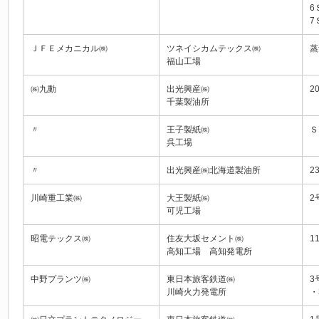
6
7
ＪＦＥメカニカル㈱
ツネイシカムテックス㈱
蒸
福山工場
㈱九動
出光興産㈱
2
千葉製油所
〃
王子製紙㈱
Ｓ
呉工場
〃
出光興産㈱北海道製油所
2
川崎重工業㈱
大王製紙㈱
2
可児工場
昭電テックス㈱
住友大坂セメント㈱
1
高知工場 高知発電所
中野プランツ㈱
東日本旅客鉄道㈱
3
川崎火力発電所
・