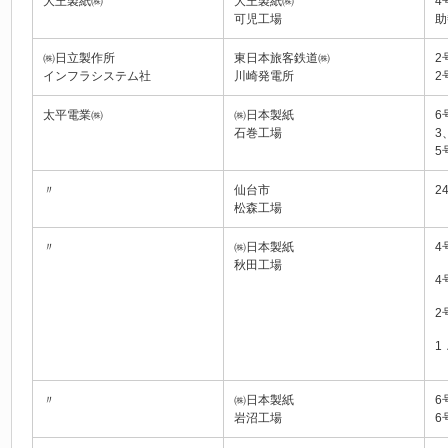
大王製紙㈱
大王製紙㈱
4
可児工場
助
㈱日立製作所
東日本旅客鉄道㈱
2
インフラシステム社
川崎発電所
2
太平電業㈱
㈱日本製紙
6
石巻工場
3
5
〃
仙台市
2
松森工場
〃
㈱日本製紙
4
秋田工場
4
2
1
〃
㈱日本製紙
6
岩沼工場
6