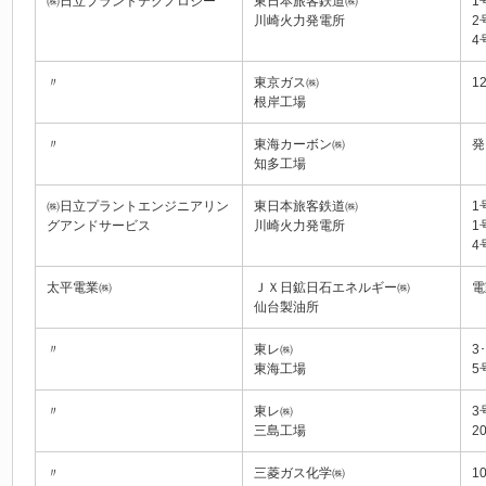
㈱日立プラントテクノロジー
東日本旅客鉄道㈱
1
川崎火力発電所
2
4
〃
東京ガス㈱
1
根岸工場
〃
東海カーボン㈱
発
知多工場
㈱日立プラントエンジニアリン
東日本旅客鉄道㈱
1
グアンドサービス
川崎火力発電所
1
4
太平電業㈱
ＪＸ日鉱日石エネルギー㈱
電
仙台製油所
〃
東レ㈱
3
東海工場
5
〃
東レ㈱
3
三島工場
2
〃
三菱ガス化学㈱
1