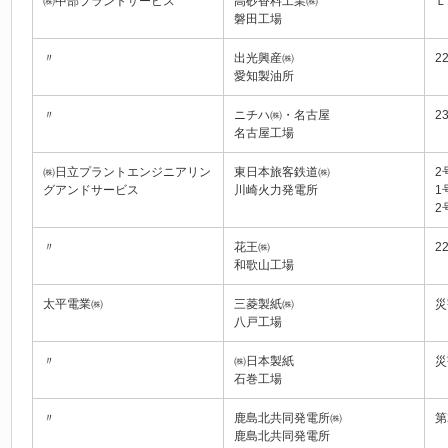
㈱中部プラントサービス
高砂香料工業㈱
Ｌ
磐田工場
〃
出光興産㈱
2
愛知製油所
〃
ニチハ㈱・名古屋
2
名古屋工場
㈱日立プラントエンジニアリン
東日本旅客鉄道㈱
2
グアンドサービス
川崎火力発電所
1
2
〃
花王㈱
2
和歌山工場
太平電業㈱
三菱製紙㈱
災
八戸工場
〃
㈱日本製紙
災
石巻工場
〃
鹿島北共同発電所㈱
第
鹿島北共同発電所