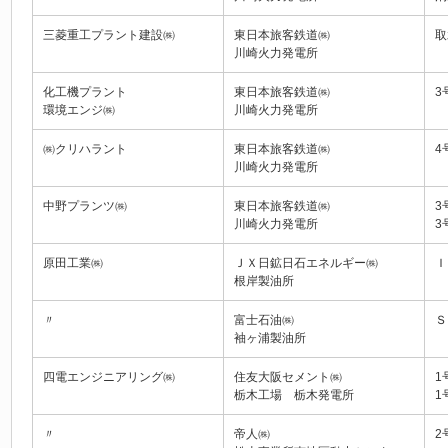
三菱重工プラント建設㈱
東日本旅客鉄道㈱
取
川崎火力発電所
化工機プラント
東日本旅客鉄道㈱
3
環境エンジ㈱
川崎火力発電所
㈱クリハラント
東日本旅客鉄道㈱
4
川崎火力発電所
中野プランツ㈱
東日本旅客鉄道㈱
3
川崎火力発電所
3
原田工業㈱
ＪＸ日鉱日石エネルギー㈱
Ｉ
根岸製油所
〃
富士石油㈱
Ｓ
袖ヶ浦製油所
四電エンジニアリング㈱
住友大阪セメント㈱
1
栃木工場 栃木発電所
1
〃
帝人㈱
2