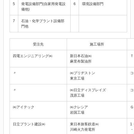
5
発電設備部門(自家用発電設
6
環境設備部門
備他)
7
石油・化学プラント設備部
門他
受注先
施工場所
四電エンジニアリング㈱
新日本石油㈱
Ｔ
麻里布製油所
〃
㈱ブリヂストン
コ
東京工場
〃
㈱日立ディスプレイズ
コ
茂原工場
㈱アイテック
㈱クレシア
Ｇ
岩国工場
日立プラント建設㈱
東日本旅客鉄道㈱
1
川崎火力発電所
・