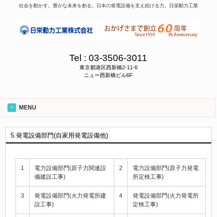
社会を動かす。豊かな未来を創る。日本の発電設備を支え続ける力。日栄動力工業
Tel :
03-3506-3011
東京都港区西新橋2-11-6
ニュー西新橋ビル6F
MENU
5.発電設備部門(自家用発電設備他)
1
電力設備部門(原子力関連設
2
電力設備部門(原子力発電
備建設工事)
所定検工事)
3
発電設備部門(火力発電所建
4
発電設備部門(火力発電所
設工事)
定検工事)