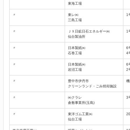
東海工場
〃
東レ㈱
1
三島工場
〃
ＪＸ日鉱日石エネルギー㈱
1
仙台製油所
〃
日本製紙㈱
6
石巻工場
4
〃
日本製紙㈱
6
岩沼工場
2
〃
豊中市伊丹市
機
クリーンランド・ごみ焼却施設
〃
㈱クラレ
3
倉敷事業所(玉島)
〃
東洋ゴム工業㈱
2
仙台工場