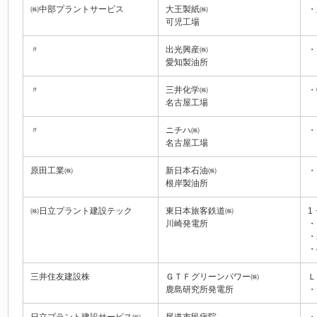
㈱中部プラントサービス
大王製紙㈱
・
可児工場
〃
出光興産㈱
・
愛知製油所
〃
三井化学㈱
・
名古屋工場
〃
ニチハ㈱
・
名古屋工場
原田工業㈱
新日本石油㈱
・
根岸製油所
㈱日立プラント建設テック
東日本旅客鉄道㈱
1
川崎発電所
・
・
・
三井住友建設株
ＧＴＦグリーンパワー㈱
Ｌ
鹿島研究所発電所
・
日立プラント建設サービス㈱
尾道市民病院
・