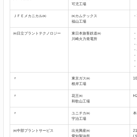
可児工場
ＪＦＥメカニカル㈱
㈱カムテックス
・
福山工場
㈱日立プラントテクノロジー
東日本旅客鉄道㈱
・
川崎火力発電所
・
・
・
・
・
・
〃
東京ガス㈱
1
根岸工場
〃
花王㈱
H
和歌山工場
〃
ユニチカ㈱
本
宇治工場
㈱中部プラントサービス
出光興産㈱
2
愛知製油所
(