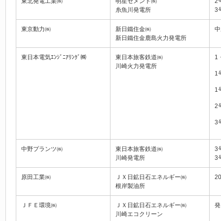
東北発電工業㈱
明星セメント㈱
2
糸魚川発電所
3
東京動力㈱
新日鐵住金㈱
中
新日鐵住金鹿島火力発電所
東日本電気ｴﾝｼﾞﾆｱﾘﾝｸﾞ㈱
東日本旅客鉄道㈱
1
川崎火力発電所
1
1
2
3
中野プランツ㈱
東日本旅客鉄道㈱
3
川崎発電所
3
原田工業㈱
ＪＸ日鉱日石エネルギー㈱
2
根岸製油所
ＪＦＥ環境㈱
ＪＸ日鉱日石エネルギー㈱
発
川崎エコクリーン