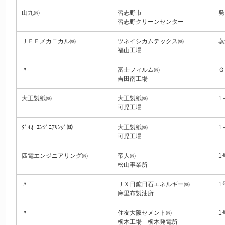
山九㈱
習志野市
発
習志野クリーンセンター
ＪＦＥメカニカル㈱
ツネイシカムテックス㈱
蒸
福山工場
〃
富士フィルム㈱
Ｇ
吉田南工場
大王製紙㈱
大王製紙㈱
1
可児工場
ﾀﾞｲｵｰｴﾝｼﾞﾆｱﾘﾝｸﾞ㈱
大王製紙㈱
1
可児工場
四電エンジニアリング㈱
帝人㈱
1
松山事業所
〃
ＪＸ日鉱日石エネルギー㈱
1
麻里布製油所
〃
住友大阪セメント㈱
1
栃木工場 栃木発電所