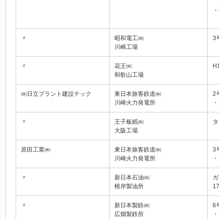
蒸
・
〃
昭和電工㈱
3
川崎工場
〃
花王㈱
H
和歌山工場
㈱日立プラント建設テック
東日本旅客鉄道㈱
2
川崎火力発電所
・
〃
王子板紙㈱
タ
大阪工場
原田工業㈱
東日本旅客鉄道㈱
3
川崎火力発電所
・
〃
新日本石油㈱
ガ
根岸製油所
1
〃
新日本製鉄㈱
6
広畑製鉄所
・