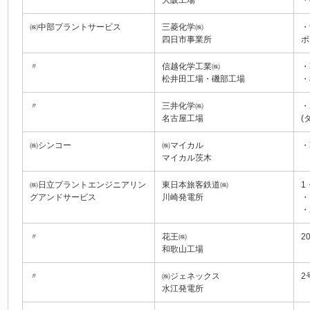
㈱中部プラントサービス
三菱化学㈱
・
四日市事業所
ボ
〃
信越化学工業㈱
・
松井田工場・磯部工場
・
〃
三井化学㈱
・
名古屋工場
(
㈱シンコー
㈱マイカル
・
マイカル茨木
㈱日立プラントエンジニアリン
東日本旅客鉄道㈱
1
グアンドサービス
川崎発電所
・
・
〃
花王㈱
2
和歌山工場
〃
㈱ジェネックス
2
水江発電所