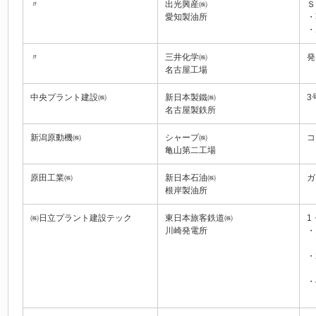
〃
出光興産㈱
Ｓ
愛知製油所
・
・
〃
三井化学㈱
発
名古屋工場
中央プラント建設㈱
新日本製鐵㈱
3
名古屋製鉄所
新潟原動機㈱
シャープ㈱
コ
亀山第二工場
原田工業㈱
新日本石油㈱
ガ
根岸製油所
㈱日立プラント建設テック
東日本旅客鉄道㈱
1
川崎発電所
・
ガ
・
・