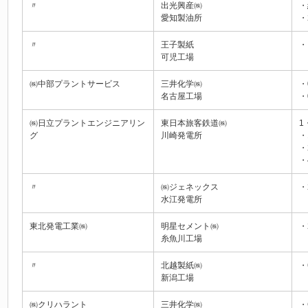
〃
出光興産㈱
・
愛知製油所
・
〃
王子製紙
・
可児工場
㈱中部プラントサービス
三井化学㈱
・
名古屋工場
・
㈱日立プラントエンジニアリン
東日本旅客鉄道㈱
1
グ
川崎発電所
・
・
・
〃
㈱ジェネックス
・
水江発電所
東北発電工業㈱
明星セメント㈱
・
糸魚川工場
〃
北越製紙㈱
・
新潟工場
㈱クリハラント
三井化学㈱
・