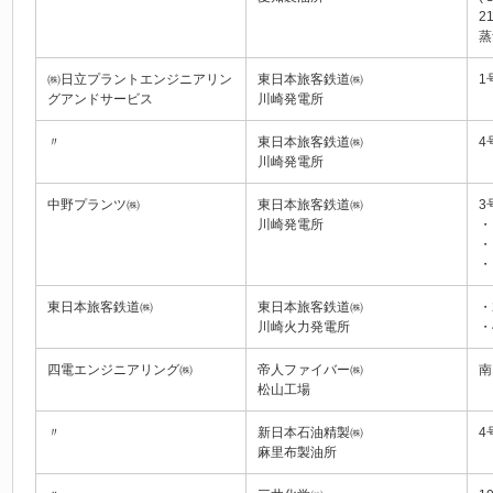
2
蒸
㈱日立プラントエンジニアリン
東日本旅客鉄道㈱
1
グアンドサービス
川崎発電所
〃
東日本旅客鉄道㈱
4
川崎発電所
中野プランツ㈱
東日本旅客鉄道㈱
3
川崎発電所
・
・
・
東日本旅客鉄道㈱
東日本旅客鉄道㈱
・
川崎火力発電所
・
四電エンジニアリング㈱
帝人ファイバー㈱
南
松山工場
〃
新日本石油精製㈱
4
麻里布製油所