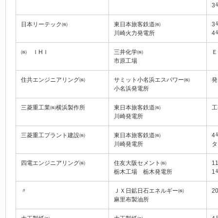
3
日本リーテック㈱
東日本旅客鉄道㈱
3
川崎火力発電所
4
㈱ ＩHＩ
三井化学㈱
Ｅ
市原工場
住共エンジニアリング㈱
サミット小名浜エスパワー㈱
発
小名浜発電所
三菱重工業㈱横浜製作所
東日本旅客鉄道㈱
工
川崎発電所
三菱重工プラント建設㈱
東日本旅客鉄道㈱
4
川崎発電所
タ
四電エンジニアリング㈱
住友大阪セメント㈱
1
栃木工場 栃木発電所
1
〃
ＪＸ日鉱日石エネルギー㈱
2
麻里布製油所