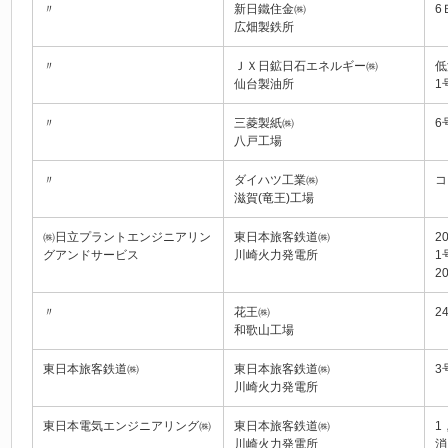
〃
新日鐵住金㈱
6
広畑製鉄所
〃
ＪＸ日鉱日石エネルギー㈱
低
仙台製油所
1
〃
三菱製紙㈱
6
八戸工場
〃
ダイハツ工業㈱
コ
滋賀(竜王)工場
㈱日立プラントエンジニアリン
東日本旅客鉄道㈱
2
グアンドサービス
川崎火力発電所
1
2
〃
花王㈱
2
和歌山工場
東日本旅客鉄道㈱
東日本旅客鉄道㈱
3
川崎火力発電所
東日本電気エンジニアリング㈱
東日本旅客鉄道㈱
1
川崎火力発電所
消