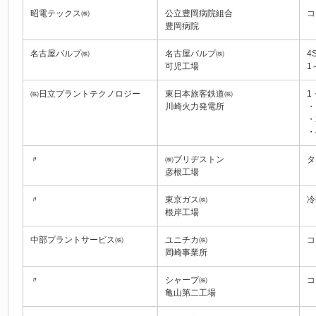
昭電テックス㈱
公立豊岡病院組合
コ
豊岡病院
名古屋パルプ㈱
名古屋パルプ㈱
4
可児工場
1
㈱日立プラントテクノロジー
東日本旅客鉄道㈱
1
川崎火力発電所
・
・
・
〃
㈱ブリヂストン
タ
彦根工場
〃
東京ガス㈱
冷
根岸工場
中部プラントサービス㈱
ユニチカ㈱
コ
岡崎事業所
〃
シャープ㈱
コ
亀山第二工場