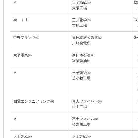
〃
王子板紙㈱
0
大阪工場
・
㈱ ＩHＩ
三井化学㈱
Ｇ
市原工場
・
中野プランツ㈱
東日本旅客鉄道㈱
3
川崎発電所
・
太平電業㈱
新日本石油㈱
・
室蘭製油所
・
〃
王子製紙㈱
・
苫小牧工場
・
・
・
四電エンジニアリング㈱
帝人ファイバー㈱
・
松山工場
〃
富士フィルム㈱
・
神奈川工場
大王製紙㈱
大王製紙㈱
・