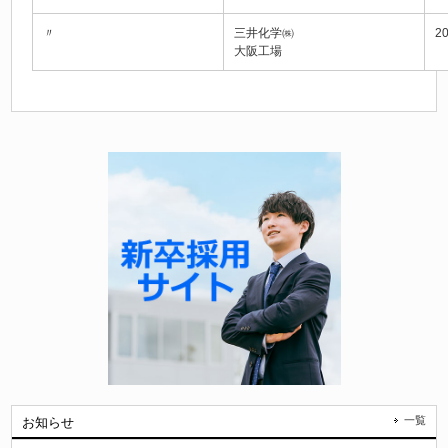
〃
三井化学㈱
2
大阪工場
一覧
お知らせ