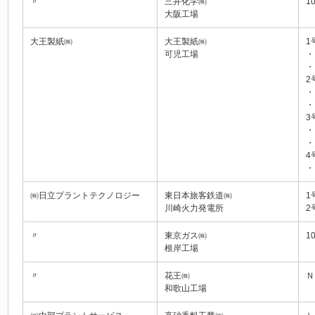
〃
三井化学㈱
1
大阪工場
大王製紙㈱
大王製紙㈱
1
可児工場
・
・
2
・
・
3
・
・
4
・
㈱日立プラントテクノロジー
東日本旅客鉄道㈱
1
川崎火力発電所
2
〃
東京ガス㈱
1
根岸工場
〃
花王㈱
Ｎ
和歌山工場