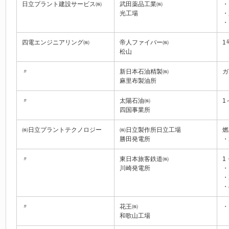
日立プラント建設サービス㈱
武田薬品工業㈱
・
光工場
・
・
四電エンジニアリング㈱
帝人ファイバー㈱
1
松山
〃
新日本石油精製㈱
ガ
麻里布製油所
〃
太陽石油㈱
1
四国事業所
㈱日立プラントテクノロジー
㈱日立製作所日立工場
燃
勝田発電所
・
〃
東日本旅客鉄道㈱
1
川崎発電所
・
・
・
〃
花王㈱
・
和歌山工場