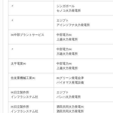
〃
シンガポール
セノコ火力発電所
〃
エジプト
アインソフナ火力発電所
㈱中部プラントサービス
中部電力㈱
上越火力発電所
〃
中部電力㈱
川越火力発電所
太平電業㈱
中部電力㈱
上越火力発電所
住友重機械工業㈱
㈱グリーン発電会津
バイオマス発電設備
㈱日立製作所
エジプト
インフラシステム社
バンハ火力発電所
㈱日立製作所
酒田共同火力発電㈱
インフラシステム社
酒田共同火力発電所