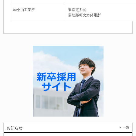
㈱小山工業所
東京電力㈱
常陸那珂火力発電所
一覧
お知らせ