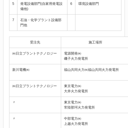
5
発電設備部門(自家用発電設
6
環境設備部門
備他)
7
石油・化学プラント設備部
門他
受注先
施工場所
㈱日立プラントテクノロジー
電源開発㈱
磯子火力発電所
新川電機㈱
福山共同火力㈱福山共同火力発電所
㈱日立プラントテクノロジー
東京電力㈱
大井火力発電所
〃
東京電力㈱
常陸那珂火力発電所
〃
中部電力㈱
上越火力発電所